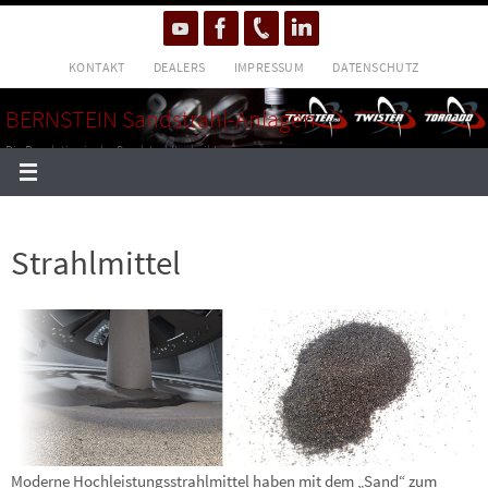
Zum
Inhalt
KONTAKT
DEALERS
IMPRESSUM
DATENSCHUTZ
springen
BERNSTEIN Sandstrahl-Anlagen
Die Revolution in der Sandstrahltechnik!
Strahlmittel
Moderne Hochleistungsstrahlmittel haben mit dem „Sand“ zum